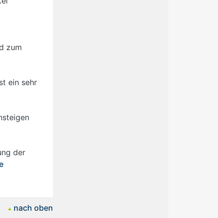
tel
nd zum
t ein sehr
nsteigen
ung der
e
nach oben