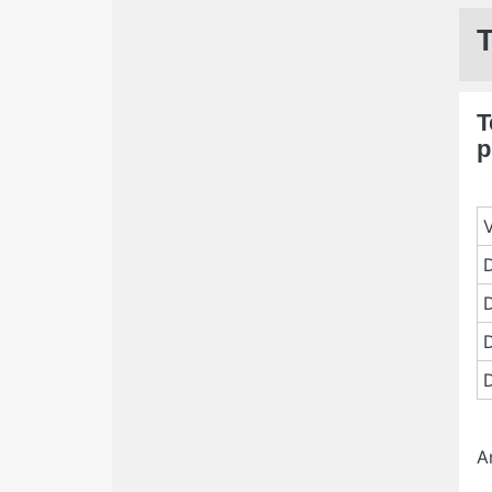
T
p
V
D
D
D
D
A