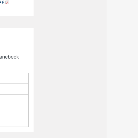
26
wanebeck-