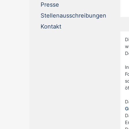
(current)
Presse
(current
Stellenausschreibungen
(current)
Kontakt
D
w
D
I
F
s
ö
D
G
D
E