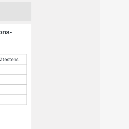
ons­
ätestens: