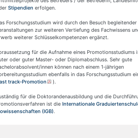
rittmittelprojekte des Betreuers / der Betreuerin, Landesmit
der
Stipendien
erfolgen.
as Forschungsstudium wird durch den Besuch begleitender
eranstaltungen zur weiteren Vertiefung des Fachwissens u
rwerb weiterer Schlüsselkompetenzen ergänzt.
oraussetzung für die Aufnahme eines Promotionsstudiums is
uter oder guter Master- oder Diplomabschluss. Sehr gute
achelorabsolvent/innen können nach einem 1-jährigen
orbereitungsstudium ebenfalls in das Forschungsstudium ei
ast track-Promotion
).
uständig für die Doktorandenausbildung und die Durchführ
romotionsverfahren ist die
Internationale Graduiertenschul
iowissenschaften (IGB)
.