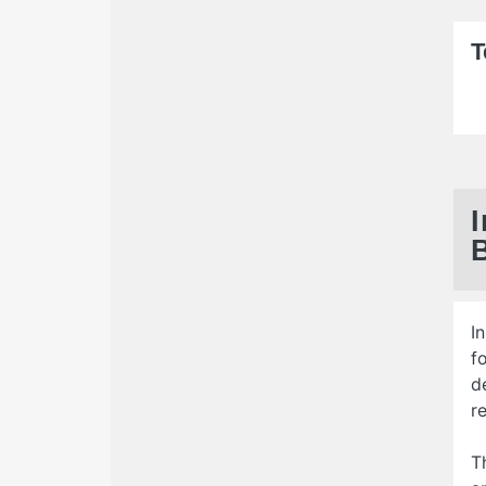
T
I
f
d
r
T