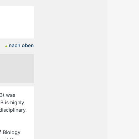
nach oben
GB) was
B is highly
disciplinary
f Biology