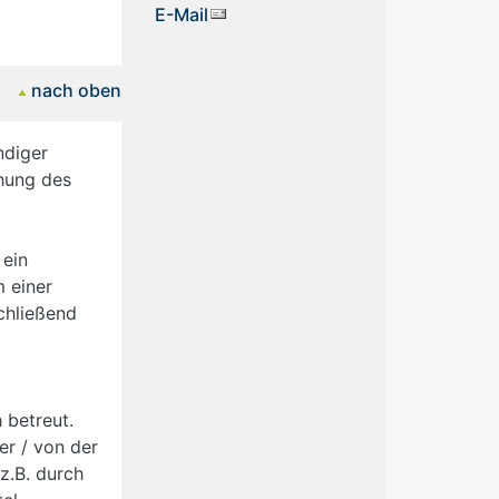
E-Mail
nach oben
ndiger
ihung des
 ein
m einer
chließend
 betreut.
r / von der
z.B. durch