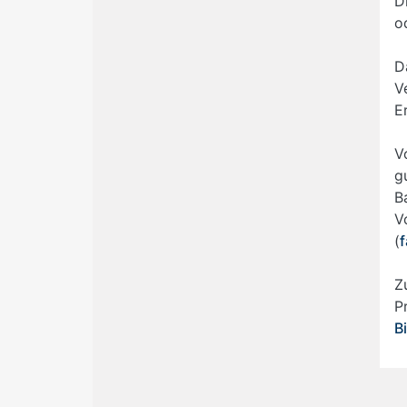
D
o
D
V
E
V
g
B
V
(
f
Z
P
B