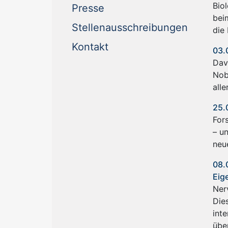
Bio
(current)
Presse
bei
(current
Stellenausschreibungen
die 
(current)
Kontakt
03.
Davi
Nob
alle
25.
For
– u
neu
08.
Eig
Ner
Die
int
übe