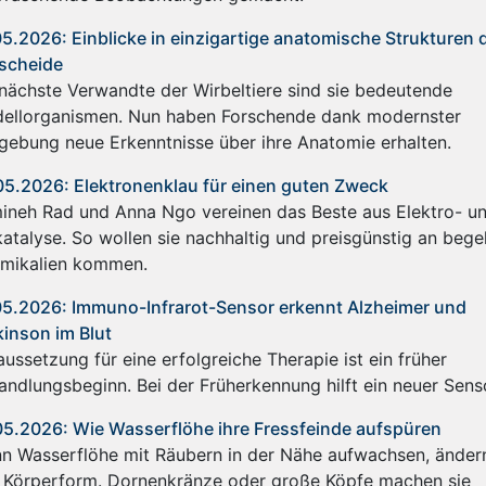
05.2026: Einblicke in einzigartige anatomische Strukturen 
scheide
 nächste Verwandte der Wirbeltiere sind sie bedeutende
ellorganismen. Nun haben Forschende dank modernster
dgebung neue Erkenntnisse über ihre Anatomie erhalten.
05.2026: Elektronenklau für einen guten Zweck
ineh Rad und Anna Ngo vereinen das Beste aus Elektro- u
katalyse. So wollen sie nachhaltig und preisgünstig an bege
mikalien kommen.
05.2026: Immuno-Infrarot-Sensor erkennt Alzheimer und
kinson im Blut
ussetzung für eine erfolgreiche Therapie ist ein früher
andlungsbeginn. Bei der Früherkennung hilft ein neuer Sens
05.2026: Wie Wasserflöhe ihre Fressfeinde aufspüren
n Wasserflöhe mit Räubern in der Nähe aufwachsen, ändern
e Körperform. Dornenkränze oder große Köpfe machen sie