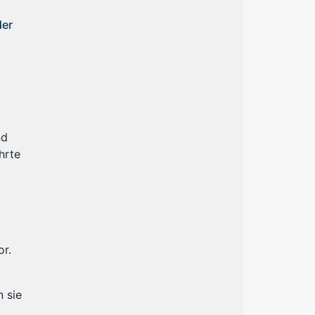
der
nd
hrte
or.
 sie