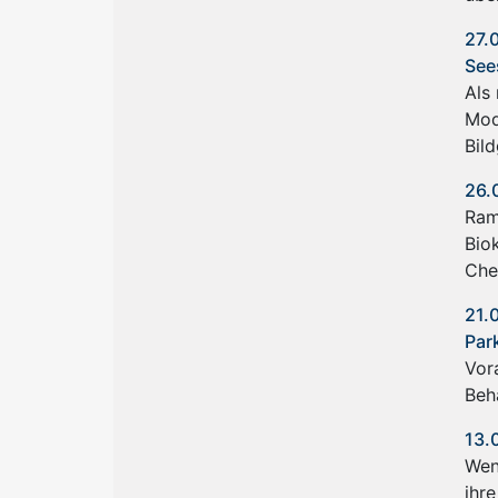
27.
See
Als
Mod
Bil
26.
Ram
Bio
Che
21.
Par
Vora
Beh
13.
Wen
ihr