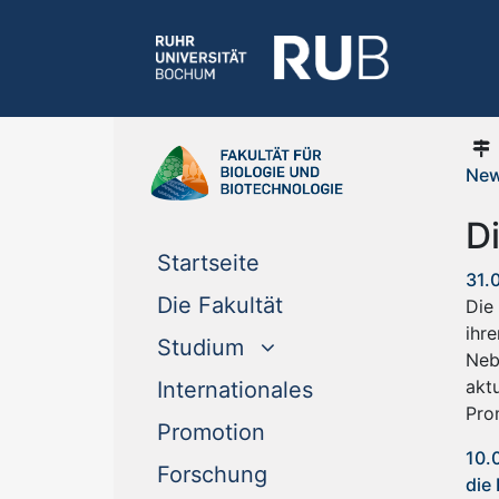
New
D
(current)
Startseite
31.
(current)
Die Fakultät
Die
ihr
Studium
Neb
akt
(current)
Internationales
Pro
(current)
Promotion
10.
(current)
Forschung
die