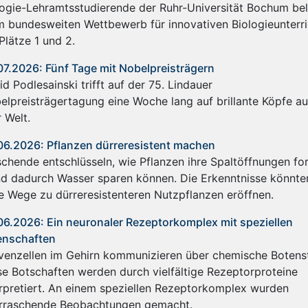
logie-Lehramtsstudierende der Ruhr-Universität Bochum be
m bundesweiten Wettbewerb für innovativen Biologieunterri
)
Plätze 1 und 2.
07.2026: Fünf Tage mit Nobelpreisträgern
d Podlesainski trifft auf der 75. Lindauer
elpreisträgertagung eine Woche lang auf brillante Köpfe a
r Welt.
06.2026: Pflanzen dürreresistent machen
schende entschlüsseln, wie Pflanzen ihre Spaltöffnungen f
nd dadurch Wasser sparen können. Die Erkenntnisse könnte
e Wege zu dürreresistenteren Nutzpflanzen eröffnen.
06.2026: Ein neuronaler Rezeptorkomplex mit speziellen
enschaften
venzellen im Gehirn kommunizieren über chemische Botenst
se Botschaften werden durch vielfältige Rezeptorproteine
erpretiert. An einem speziellen Rezeptorkomplex wurden
rraschende Beobachtungen gemacht.